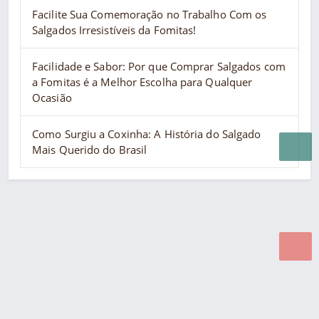
Facilite Sua Comemoração no Trabalho Com os
Salgados Irresistíveis da Fomitas!
Facilidade e Sabor: Por que Comprar Salgados com
a Fomitas é a Melhor Escolha para Qualquer
Ocasião
Como Surgiu a Coxinha: A História do Salgado
Mais Querido do Brasil
Desenvolvido por Poly Design
Cubo Guia -
www.cuboguia.com.br - Desenvolvimento de Sites e
Sistemas para WEB.
© 2026 ®
Política de Cookies