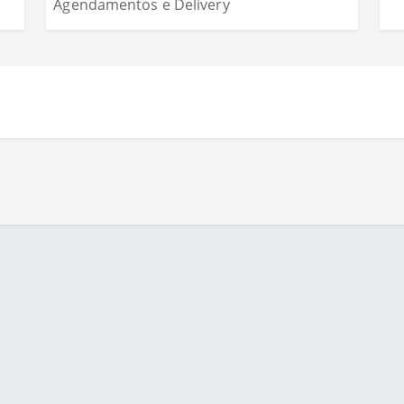
uia - www.cuboguia.com.br - Desenvolvimento de Sites e 
Cookies